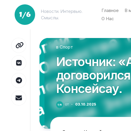
Перейти
к
Главное
В 
Новости. Интервью.
содержанию
Смыслы.
О Нас
в
Спорт
Источник: «
договорился
Консейсау.
от
·
03.10.2025