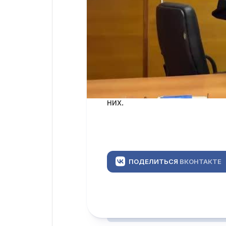
Мария Кирилова на вопрос
Адвокат подчеркнула, что 
прямым противопоказанием
Кроме того, защита не сог
малолетние дети, оставши
попечения»; семье предсто
них.
ПОДЕЛИТЬСЯ
ВКОНТАКТЕ