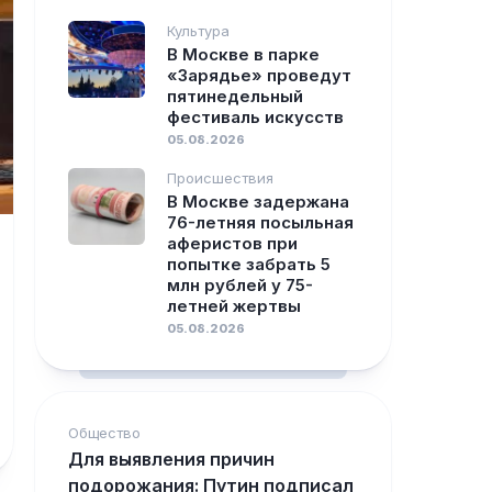
Культура
В Москве в парке
«Зарядье» проведут
пяти­недельный
фестиваль искусств
05.08.2026
Происшествия
В Москве задержана
76-летняя посыльная
аферистов при
попытке забрать 5
млн рублей у 75-
летней жертвы
05.08.2026
Общество
Для выявления причин
подорожания: Путин подписал