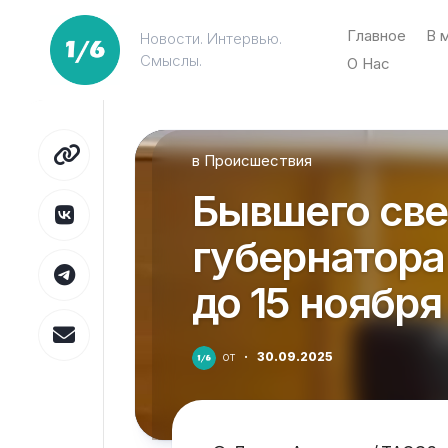
Перейти
к
Главное
В 
Новости. Интервью.
содержанию
Смыслы.
О Нас
в
Происшествия
Бывшего све
губернатора
до 15 ноября
от
·
30.09.2025