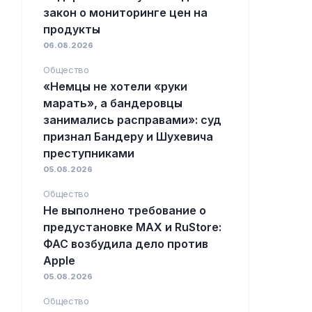
закон о мониторинге цен на
продукты
06.08.2026
Общество
«Немцы не хотели «руки
марать», а бандеровцы
занимались расправами»: суд
признал Бандеру и Шухевича
преступниками
05.08.2026
Общество
Не выполнено требование о
предустановке MAX и RuStore:
ФАС возбудила дело против
Apple
05.08.2026
Общество