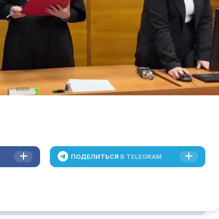
 журналистов.
у Чемезова есть заболевание, которое является
 для нахождения в следственном изоляторе.
ласна с арестом, поскольку у обвиняемого есть
еся в настоящее время «без родительского
ит определить, кто возьмет на себя заботу о
ПОДЕЛИТЬСЯ
В TELEGRAM