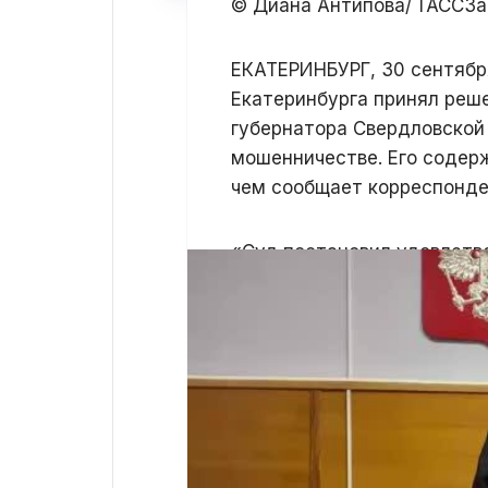
© Диана Антипова/ ТАСС
За
ЕКАТЕРИНБУРГ, 30 сентября
Екатеринбурга принял реше
губернатора Свердловской
мошенничестве. Его содерж
чем сообщает корреспонде
«Суд постановил удовлетв
обвиняемого Чемезова мер
сроком на один месяц и во
года», — заявила судья.
Адвокаты подсудимого нам
«Да, безусловно, будем [п