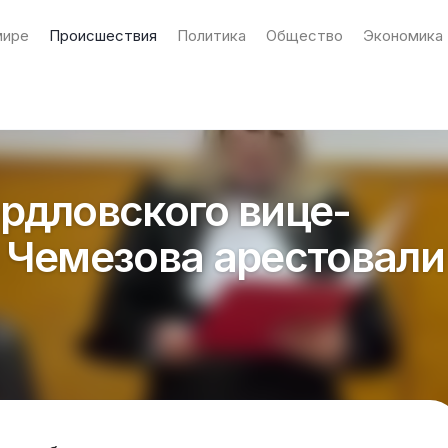
мире
Происшествия
Политика
Общество
Экономика
рдловского вице-
 Чемезова арестовали