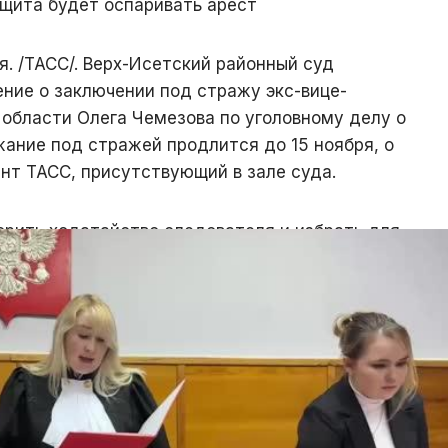
щита будет оспаривать арест
. /ТАСС/. Верх-Исетский районный суд
ние о заключении под стражу экс-вице-
 области Олега Чемезова по уголовному делу о
ание под стражей продлится до 15 ноября, о
нт ТАСС, присутствующий в зале суда.
орить ходатайство следователя и избрать для
у пресечения в виде содержания под стражей
семнадцать суток, то есть до 15 ноября 2025
ерены обжаловать решение об аресте.
одавать апелляцию]», — ответила его защитник