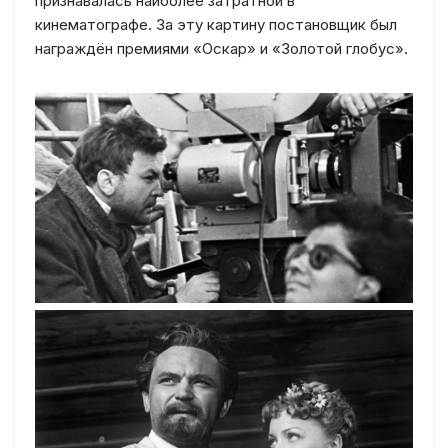
признавалась наиболее затратной в
кинематографе. За эту картину постановщик был
награждён премиями «Оскар» и «Золотой глобус».